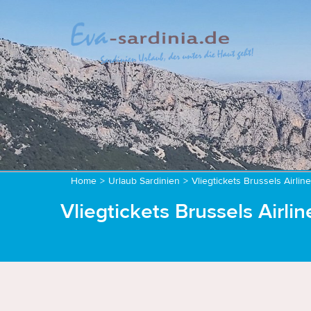
Home
>
Urlaub Sardinien
>
Vliegtickets Brussels Airlin
Vliegtickets Brussels Airlin