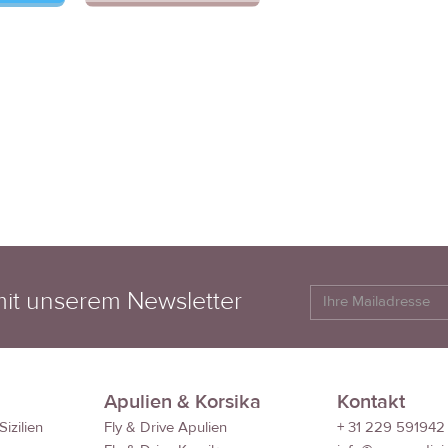
 mit unserem Newsletter
Apulien & Korsika
Kontakt
izilien
Fly & Drive Apulien
+ 31 229 591942