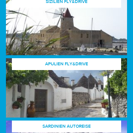
SIZILIEN FLY&DRIVE
APULIEN FLY&DRIVE
SARDINIEN AUTOREISE