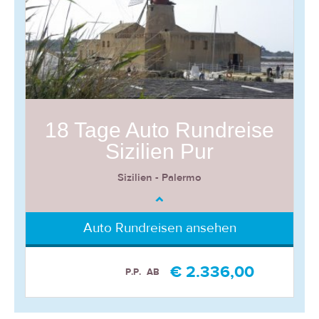
18 Tage Auto Rundreise
Sizilien Pur
Sizilien - Palermo
Auto Rundreisen ansehen
€ 2.336,00
P.P.
AB