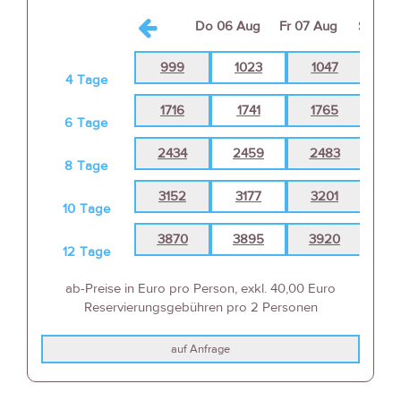
Do
06 Aug
Fr
07 Aug
Sa
08 
999
1023
1047
10
4
Tage
1716
1741
1765
17
6
Tage
2434
2459
2483
24
8
Tage
3152
3177
3201
32
10
Tage
3870
3895
3920
39
12
Tage
ab-Preise in Euro pro Person, exkl. 40,00 Euro
Reservierungsgebühren pro 2 Personen
auf Anfrage