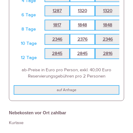
4
Tage
1287
1320
1320
13
6
Tage
1817
1848
1848
18
8
Tage
2346
2376
2346
23
10
Tage
2845
2845
2816
27
12
Tage
ab-Preise in Euro pro Person, exkl. 40,00 Euro
Reservierungsgebühren pro 2 Personen
auf Anfrage
Nebekosten vor Ort zahlbar
Kurtaxe