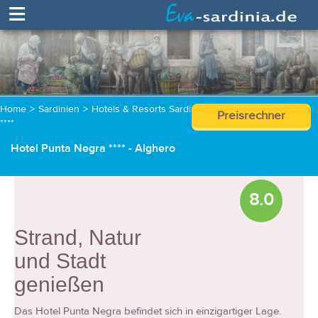
≡
Home
>
Sardinien
>
Hotels & Resorts Sardinien
>
Hotel Punta Negra
Preisrechner
****
Hotel Punta Negra **** - Alghero
8.0
Strand, Natur
und Stadt
genießen
Das Hotel Punta Negra befindet sich in einzigartiger Lage.