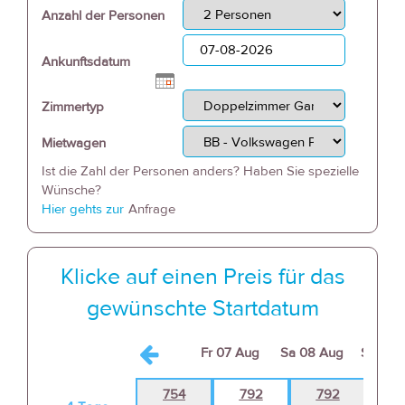
Anzahl der Personen
Ankunftsdatum
Zimmertyp
Mietwagen
Ist die Zahl der Personen anders? Haben Sie spezielle
Wünsche?
Hier gehts zur
Anfrage
Klicke auf einen Preis für das
gewünschte Startdatum
Fr
07 Aug
Sa
08 Aug
So
09 
754
792
792
7