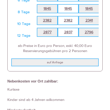
6
Tage
1845
1845
1845
18
8
Tage
2382
2382
2341
23
10
Tage
2877
2837
2796
27
12
Tage
ab-Preise in Euro pro Person, exkl. 40,00 Euro
Reservierungsgebühren pro 2 Personen
auf Anfrage
Nebenkosten vor Ort zahlbar:
Kurtaxe
Kinder sind ab 4 Jahren wilkommen