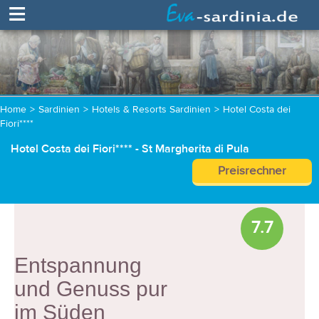
≡
Home
>
Sardinien
>
Hotels & Resorts Sardinien
>
Hotel Costa dei
Fiori****
Hotel Costa dei Fiori**** - St Margherita di Pula
Preisrechner
7.7
Entspannung
und Genuss pur
im Süden