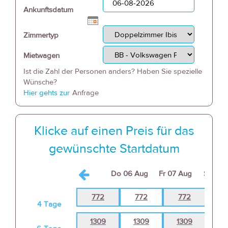
Ankunftsdatum
Zimmertyp
Mietwagen
Ist die Zahl der Personen anders? Haben Sie spezielle
Wünsche?
Hier gehts zur
Anfrage
Klicke auf einen Preis für das
gewünschte Startdatum
Do
06 Aug
Fr
07 Aug
Sa
08 
772
772
772
7
4
Tage
1309
1309
1309
13