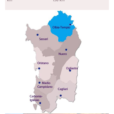
km
158 km