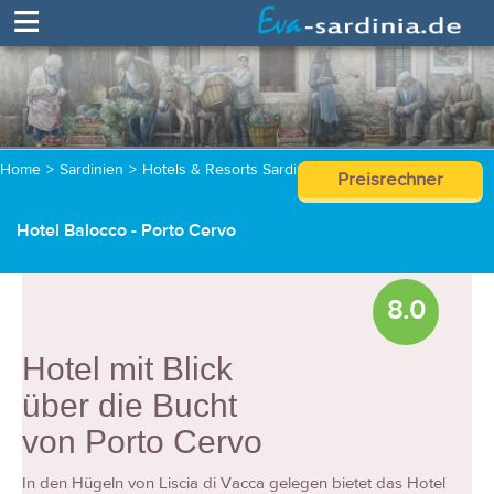
≡
Home
>
Sardinien
>
Hotels & Resorts Sardinien
>
Hotel Balocco
Preisrechner
Hotel Balocco - Porto Cervo
8.0
Hotel mit Blick
über die Bucht
von Porto Cervo
In den Hügeln von Liscia di Vacca gelegen bietet das Hotel