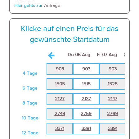
Hier gehts zur
Anfrage
Klicke auf einen Preis für das
gewünschte Startdatum
Do
06 Aug
Fr
07 Aug
Sa
08 
903
903
903
9
4
Tage
1505
1515
1525
15
6
Tage
2127
2137
2147
21
8
Tage
2749
2759
2769
27
10
Tage
3371
3381
3391
34
12
Tage