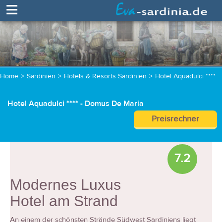
≡
Home
>
Sardinien
>
Hotels & Resorts Sardinien
>
Hotel Aquadulci ****
Hotel Aquadulci **** - Domus De Maria
Preisrechner
7.2
Modernes Luxus
Hotel am Strand
An einem der schönsten Strände Südwest Sardiniens liegt