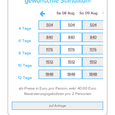
gewünschte Startdatum
Sa
08 Aug
So
09 Aug
Mo
10 
504
504
504
5
4
Tage
840
840
840
8
6
Tage
1176
1176
1176
11
8
Tage
1512
1512
1512
15
10
Tage
1848
1848
1848
18
12
Tage
ab-Preise in Euro pro Person, exkl. 40,00 Euro
Reservierungsgebühren pro 2 Personen
auf Anfrage