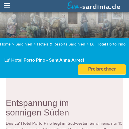
≡
Home
>
Sardinien
>
Hotels & Resorts Sardinien
>
Lu' Hotel Porto Pino
Lu' Hotel Porto Pino - Sant'Anna Arresi
Preisrechner
Entspannung im
sonnigen Süden
Das Lu' Hotel Porto Pino liegt im Südwesten Sardiniens, nur 10