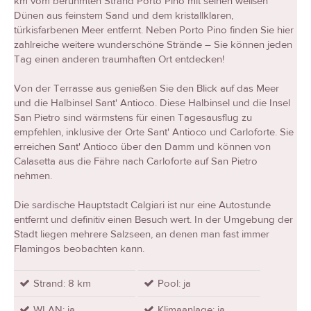
km vom berühmten Strand Porto Pino mit seinen weißen
Dünen aus feinstem Sand und dem kristallklaren,
türkisfarbenen Meer entfernt. Neben Porto Pino finden Sie hier
zahlreiche weitere wunderschöne Strände – Sie können jeden
Tag einen anderen traumhaften Ort entdecken!
Von der Terrasse aus genießen Sie den Blick auf das Meer
und die Halbinsel Sant' Antioco. Diese Halbinsel und die Insel
San Pietro sind wärmstens für einen Tagesausflug zu
empfehlen, inklusive der Orte Sant' Antioco und Carloforte. Sie
erreichen Sant' Antioco über den Damm und können von
Calasetta aus die Fähre nach Carloforte auf San Pietro
nehmen.
Die sardische Hauptstadt Calgiari ist nur eine Autostunde
entfernt und definitiv einen Besuch wert. In der Umgebung der
Stadt liegen mehrere Salzseen, an denen man fast immer
Flamingos beobachten kann.
Strand: 8 km
Pool: ja
WLAN: ja
Klimaanlage: ja