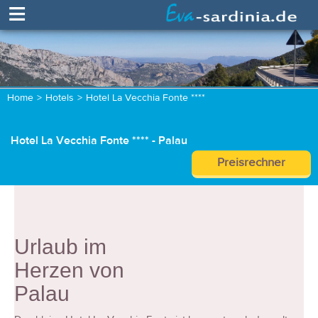
≡
Home
>
Hotels
>
Hotel La Vecchia Fonte ****
Hotel La Vecchia Fonte **** - Palau
Preisrechner
Urlaub im
Herzen von
Palau