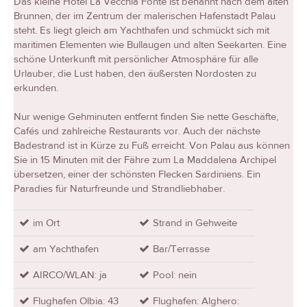
Das kleine Hotel La Vecchia Fonte ist benannt nach dem alten
Brunnen, der im Zentrum der malerischen Hafenstadt Palau
steht. Es liegt gleich am Yachthafen und schmückt sich mit
maritimen Elementen wie Bullaugen und alten Seekarten. Eine
schöne Unterkunft mit persönlicher Atmosphäre für alle
Urlauber, die Lust haben, den äußersten Nordosten zu
erkunden.
Nur wenige Gehminuten entfernt finden Sie nette Geschäfte,
Cafés und zahlreiche Restaurants vor. Auch der nächste
Badestrand ist in Kürze zu Fuß erreicht. Von Palau aus können
Sie in 15 Minuten mit der Fähre zum La Maddalena Archipel
übersetzen, einer der schönsten Flecken Sardiniens. Ein
Paradies für Naturfreunde und Strandliebhaber.
im Ort
Strand in Gehweite
am Yachthafen
Bar/Terrasse
AIRCO/WLAN: ja
Pool: nein
Flughafen Olbia: 43
Flughafen: Alghero: