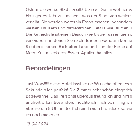
Ostuni, die weiße Stadt, la città bianca. Die Einwohner vo
Haus jedes Jahr zu tünchen - was der Stadt von weite
verleiht. Sie werden weiterhin Fotos machen, besonders i
weißen Häusern und farbenfrohen Details wie Blumen,
Die Kathedrale ist einen Besuch wert, aber lassen Sie 
verzaubern, in denen Sie nach Belieben wandern könne
Sie den schönen Blick über Land und ... in der Ferne au
Meer, Kultur, leckeres Essen. Apulien hat alles.
Beoordelingen
Just Wow!!!!! diese Hotel lässt keine Wünsche offen! Es w
Sekunde alles perfekt! Die Zimmer sehr schön eingericht
Badewanne. Das Personal überaus freundlich und hilfsb
unübertroffen! Besonders möchte ich mich beim "night-a
abreise um 5 Uhr in der früh ein Traum Frühstück servie
ich noch nie erlebt.
19-04-2024