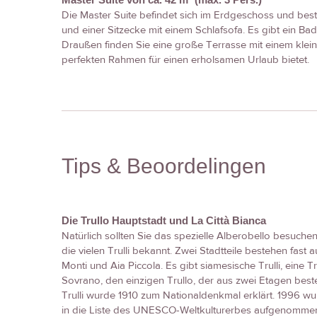
Die Master Suite befindet sich im Erdgeschoss und bes
und einer Sitzecke mit einem Schlafsofa. Es gibt ein 
Draußen finden Sie eine große Terrasse mit einem klei
perfekten Rahmen für einen erholsamen Urlaub bietet.
Tips & Beoordelingen
Die Trullo Hauptstadt und La Città Bianca
Natürlich sollten Sie das spezielle Alberobello besuchen.
die vielen Trulli bekannt. Zwei Stadtteile bestehen fast a
Monti und Aia Piccola. Es gibt siamesische Trulli, eine T
Sovrano, den einzigen Trullo, der aus zwei Etagen best
Trulli wurde 1910 zum Nationaldenkmal erklärt. 1996 wur
in die Liste des UNESCO-Weltkulturerbes aufgenomme