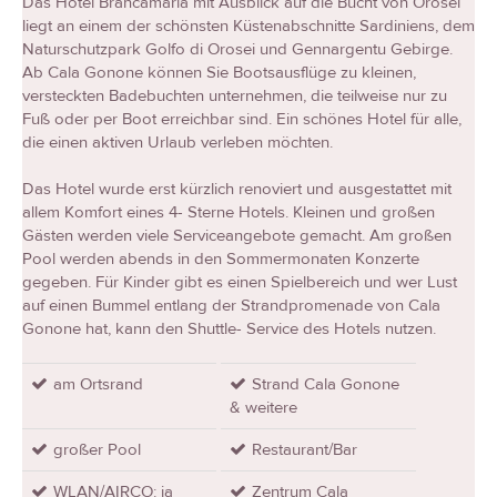
Das Hotel Brancamaria mit Ausblick auf die Bucht von Orosei
liegt an einem der schönsten Küstenabschnitte Sardiniens, dem
Naturschutzpark Golfo di Orosei und Gennargentu Gebirge.
Ab Cala Gonone können Sie Bootsausflüge zu kleinen,
versteckten Badebuchten unternehmen, die teilweise nur zu
Fuß oder per Boot erreichbar sind. Ein schönes Hotel für alle,
die einen aktiven Urlaub verleben möchten.
Das Hotel wurde erst kürzlich renoviert und ausgestattet mit
allem Komfort eines 4- Sterne Hotels. Kleinen und großen
Gästen werden viele Serviceangebote gemacht. Am großen
Pool werden abends in den Sommermonaten Konzerte
gegeben. Für Kinder gibt es einen Spielbereich und wer Lust
auf einen Bummel entlang der Strandpromenade von Cala
Gonone hat, kann den Shuttle- Service des Hotels nutzen.
am Ortsrand
Strand Cala Gonone
& weitere
großer Pool
Restaurant/Bar
WLAN/AIRCO: ja
Zentrum Cala