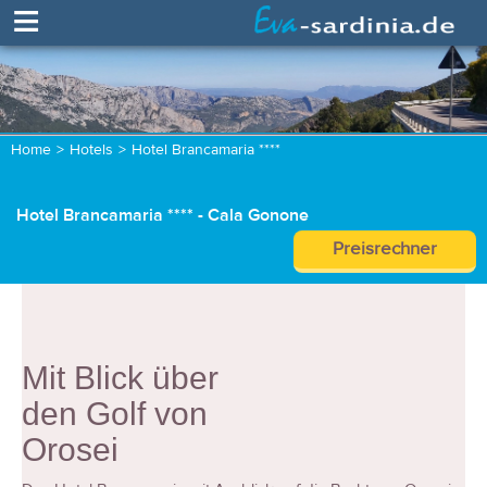
≡
Home
>
Hotels
>
Hotel Brancamaria ****
Hotel Brancamaria **** - Cala Gonone
Preisrechner
Mit Blick über
den Golf von
Orosei