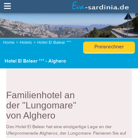
≡
Home
>
Hotels
>
Hotel El Balear ***
Preisrechner
Hotel El Balear *** - Alghero
Familienhotel an
der "Lungomare"
von Alghero
Das Hotel El Balear hat eine einzigartige Lage an der
Uferpromenade Algheros, der Lungomare. Flanieren Sie auf