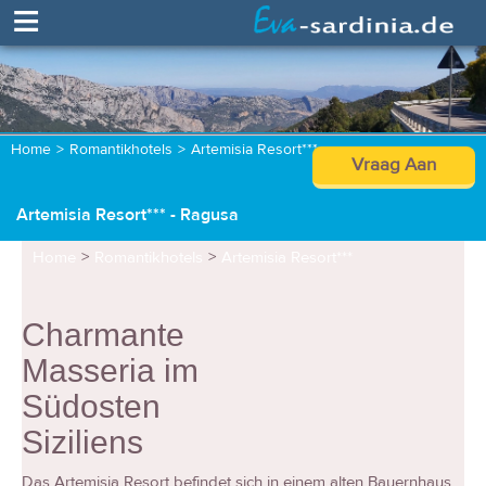
≡
Home
>
Romantikhotels
>
Artemisia Resort***
Vraag Aan
Artemisia Resort*** - Ragusa
Home
>
Romantikhotels
>
Artemisia Resort***
Charmante
Masseria im
Südosten
Siziliens
Das Artemisia Resort befindet sich in einem alten Bauernhaus,