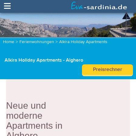
≡
Home
>
Ferienwohnungen
>
Alkira Holiday Apartments
Alkira Holiday Apartments - Alghero
Preisrechner
Neue und
moderne
Apartments in
Alghero